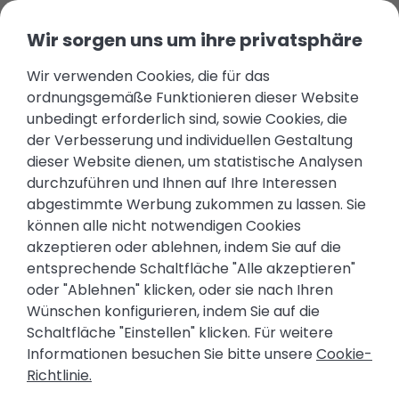
Wir sorgen uns um ihre privatsphäre
Wir verwenden Cookies, die für das
Strände der Costa
ordnungsgemäße Funktionieren dieser Website
Blanca: Sonne, Meer
unbedingt erforderlich sind, sowie Cookies, die
der Verbesserung und individuellen Gestaltung
und bezaubernde
dieser Website dienen, um statistische Analysen
Orte
durchzuführen und Ihnen auf Ihre Interessen
abgestimmte Werbung zukommen zu lassen. Sie
November 14, 2025
Costa Blanca
,
Strände
können alle nicht notwendigen Cookies
akzeptieren oder ablehnen, indem Sie auf die
entsprechende Schaltfläche "Alle akzeptieren"
oder "Ablehnen" klicken, oder sie nach Ihren
Wünschen konfigurieren, indem Sie auf die
Schaltfläche "Einstellen" klicken. Für weitere
Informationen besuchen Sie bitte unsere
Cookie-
Richtlinie.