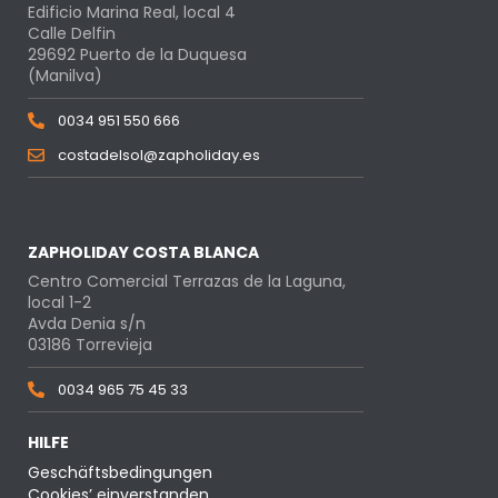
Edificio Marina Real, local 4
Calle Delfin
29692 Puerto de la Duquesa
(Manilva)
0034 951 550 666
costadelsol@zapholiday.es
ZAPHOLIDAY COSTA BLANCA
Centro Comercial Terrazas de la Laguna,
local 1-2
Avda Denia s/n
03186 Torrevieja
0034 965 75 45 33
HILFE
Geschäftsbedingungen
Cookies’ einverstanden