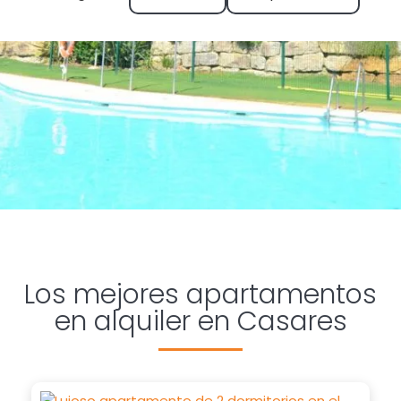
la Costa del Sol
Los mejores apartamentos
en alquiler en Casares