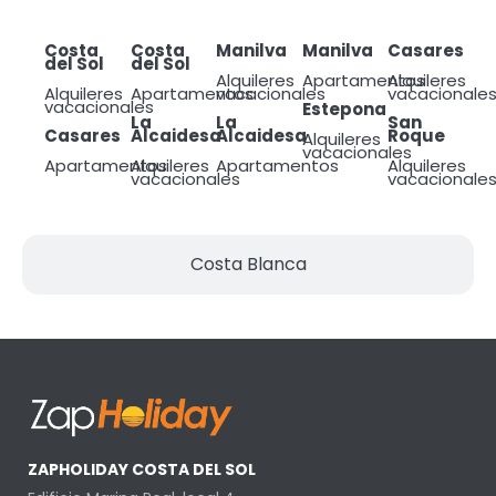
Costa
Costa
Manilva
Manilva
Casares
del Sol
del Sol
Alquileres
Apartamentos
Alquileres
Alquileres
Apartamentos
vacacionales
vacacionale
vacacionales
Estepona
La
La
San
Casares
Alcaidesa
Alcaidesa
Roque
Alquileres
vacacionales
Apartamentos
Alquileres
Apartamentos
Alquileres
vacacionales
vacacionale
Costa Blanca
ZAPHOLIDAY COSTA DEL SOL