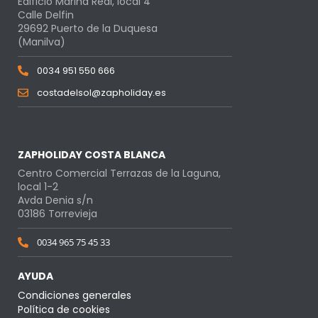
Edificio Marina Real, local 4
Calle Delfin
29692 Puerto de la Duquesa
(Manilva)
0034 951 550 666
costadelsol@zapholiday.es
ZAPHOLIDAY COSTA BLANCA
Centro Comercial Terrazas de la Laguna,
local 1-2
Avda Denia s/n
03186 Torrevieja
0034 965 75 45 33
AYUDA
Condiciones generales
Política de cookies