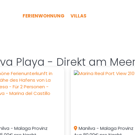
FERIENWOHNUNG
VILLAS
lva Playa - Direkt am Mee
ilva - Malaga Provinz
Manilva - Malaga Provinz
65.00€
pro Nacht
Aus
80.00€
pro Nacht