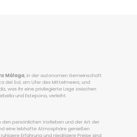
inz Málaga
, in der autonomen Gemeinschaft
ta del Sol, am Ufer des Mittelmeers, und
iz, was ihr eine privilegierte Lage zwischen
rbella und Estepona, verleiht.
n den persönlichen Vorlieben und der Art der
und eine lebhafte Atmosphäre genießen
e ruhigere Erfahrung und niedrigere Preise sind