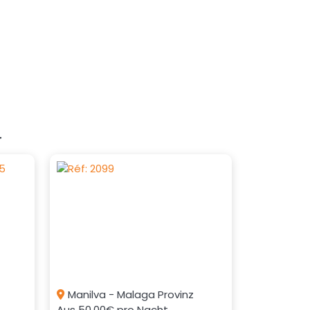
r
Manilva - Malaga Provinz
Aus
50.00€
pro Nacht