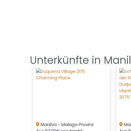
Unterkünfte in Mani
Manilva - Malaga Provinz
Man
Aus
52.00€
pro Nacht
Aus