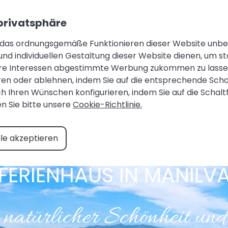
Zugang Eigentümer |
Ihr Kundenbereich |
Ihre Favorit
 privatsphäre
WILLKOMMEN
FERIENHAUS
ÜBER UNS
 das ordnungsgemäße Funktionieren dieser Website unbedi
und individuellen Gestaltung dieser Website dienen, um st
hre Interessen abgestimmte Werbung zukommen zu lassen.
n oder ablehnen, indem Sie auf die entsprechende Schal
h Ihren Wünschen konfigurieren, indem Sie auf die Schaltfl
n Sie bitte unsere
Cookie-Richtlinie.
lle akzeptieren
FERIENHAUS IN MANILV
natürlicher Schönheit und