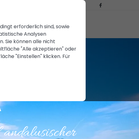
en
BLOG
KONTAKT
ZU KAUFEN
ngt erforderlich sind, sowie
atistische Analysen
 Sie können alle nicht
tfläche "Alle akzeptieren" oder
äche "Einstellen" klicken. Für
A
 andalusischer